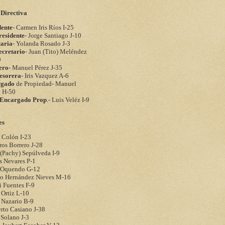
 Directiva
dente
- Carmen Iris Ríos I-25
residente
- Jorge Santiago J-10
taria
- Yolanda Rosado J-3
ecretario
- Juan (Tito) Meléndez
9
ero
- Manuel Pérez J-35
esorera
- Iris Vazquez A-6
rgado
de Propiedad- Manuel
a H-50
. Encargado Prop
.- Luis Veléz I-9
es
 Colón I-23
os Borrero J-28
(Pachy) Sepúlveda I-9
s Nevares P-1
 Oquendo G-12
to Hernández Nieves M-16
i Fuentes F-9
 Ortiz L-10
 Nazario B-9
rto Casiano J-38
 Solano J-3