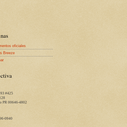
inas
entos oficiales
s Breeze
mar
ctiva
 693 #425
128
o PR 00646-4802
96-0940