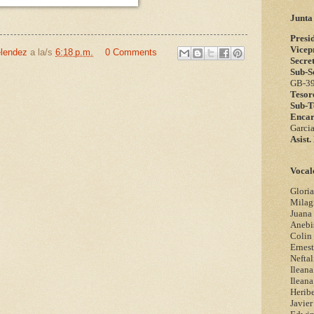
Junta
Presi
Vicep
elendez
a la/s
6:18 p.m.
0 Comments
Secre
Sub-S
GB-3
Tesor
Sub-T
Enca
Garci
Asist
Vocal
Gloria
Milagr
Juana 
Anebi
Colin
Ernes
Neftal
Ileana
Ileana
Heribe
Javier