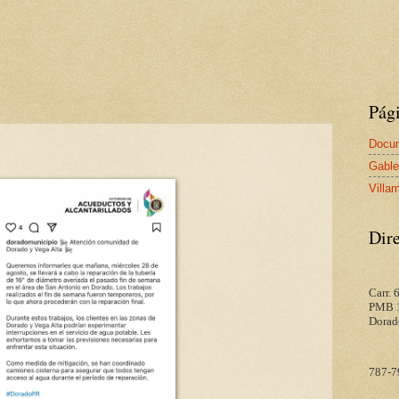
Pág
Docum
Gable
Villa
Dire
Carr.
PMB 
Dorad
787-7