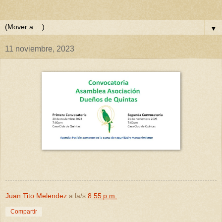
▼
11 noviembre, 2023
Juan Tito Melendez
a la/s
8:55 p.m.
Compartir