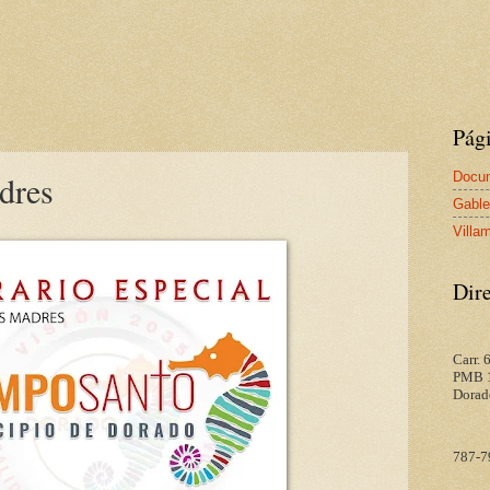
Pág
Docum
dres
Gable
Villa
Dire
Carr.
PMB 
Dorad
787-7