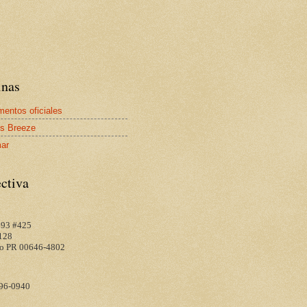
inas
entos oficiales
s Breeze
mar
ctiva
 693 #425
128
o PR 00646-4802
96-0940