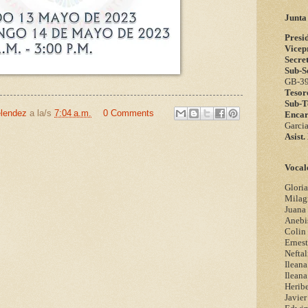
Junta
Presi
Vicep
Secre
Sub-S
GB-3
Tesor
Sub-T
elendez
a la/s
7:04 a.m.
0 Comments
Enca
Garci
Asist
Vocal
Gloria
Milagr
Juana 
Anebi
Colin
Ernes
Neftal
Ileana
Ileana
Heribe
Javier