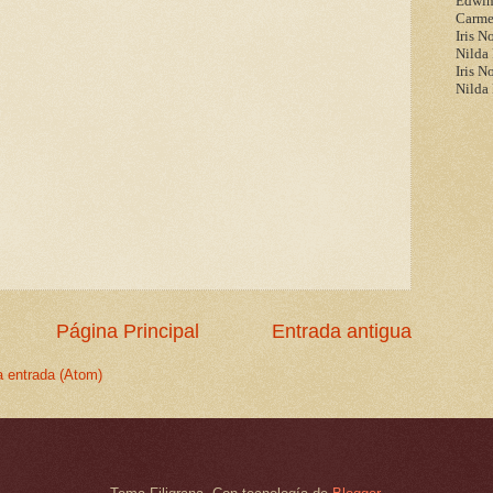
Edwin
Carme
Iris N
Nilda
Iris N
Nilda
Página Principal
Entrada antigua
a entrada (Atom)