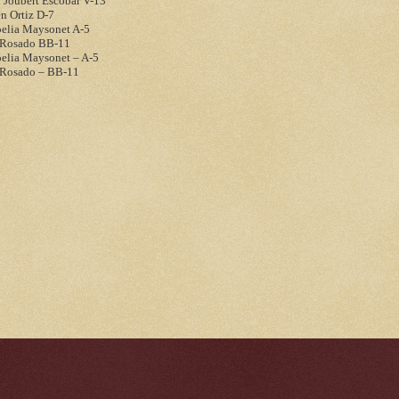
 Joubert Escobar V-13
n Ortiz D-7
oelia Maysonet A-5
 Rosado BB-11
oelia Maysonet – A-5
 Rosado – BB-11