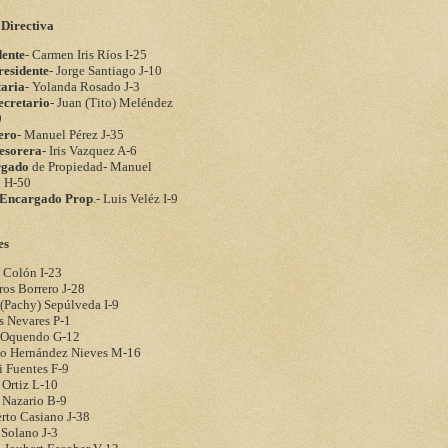
 Directiva
dente
- Carmen Iris Ríos I-25
residente
- Jorge Santiago J-10
taria
- Yolanda Rosado J-3
ecretario
- Juan (Tito) Meléndez
9
ero
- Manuel Pérez J-35
esorera
- Iris Vazquez A-6
rgado
de Propiedad- Manuel
a H-50
. Encargado Prop
.- Luis Veléz I-9
es
 Colón I-23
os Borrero J-28
(Pachy) Sepúlveda I-9
s Nevares P-1
 Oquendo G-12
to Hernández Nieves M-16
i Fuentes F-9
 Ortiz L-10
 Nazario B-9
rto Casiano J-38
 Solano J-3